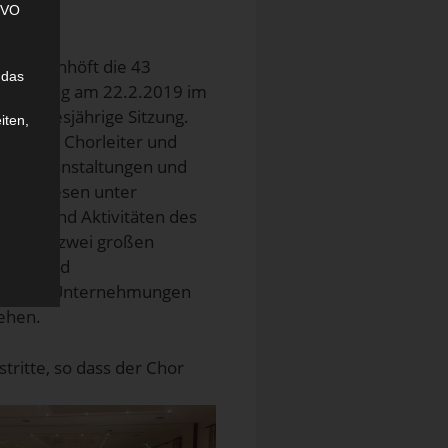
SGVO
ker Rothhöft die 43
 das
sammlung am 22.2.2019 im
 die diesjährige Sitzung.
iten,
rten an Chorleiter und
tte, Veranstaltungen und
achzulesen unter
rmine und Aktivitäten des
 uns mit zwei großen
sical und
 dem auch Unternehmungen
ehen.
ritte, so dass der Chor