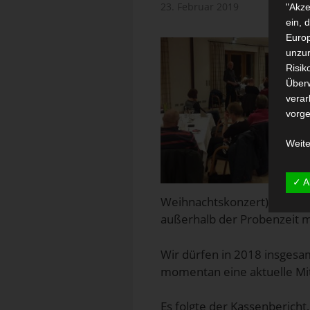
23. Februar 2019
"Akze
ein, 
Europ
unzur
Risik
Über
verar
vorge
Weite
✓ A
Weihnachtskonzert) auf ein
außerhalb der Probenzeit m
Wir dürfen in 2018 insgesa
momentan eine aktuelle Mit
Es folgte der Kassenbericht