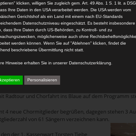
ptieren" klicken, willigen Sie zugleich gem. Art. 49 Abs. 1 S. 1 lit. a D
dass Ihre Daten in den USA verarbeitet werden. Die USA werden vom
äischen Gerichtshof als ein Land mit einem nach EU-Standards
Um 20.15 Uhr begrüßte unser 1. Vorsitzender Vol
eichendem Datenschutzniveau eingeschätzt. Es besteht insbesondere
anwesenden Chormitglieder zur Jahreshauptver
o, dass Ihre Daten durch US-Behörden, zu Kontroll- und zu
Saal des Restaurantes Maifeld und eröffnete somit
wachungszwecken, möglicherweise auch ohne Rechtsbehelfsmöglichke
Mit dem Jahresrückblick und herzlichen Dankeswo
beitet werden können. Wenn Sie auf "Ablehnen" klicken, findet die
Vorstandsteam ließ er die zurückliegenden Auftri
hend beschriebene Übermittlung nicht statt.
Unternehmungen des Chores Revue passieren. (n
re Hinweise erhalten Sie in unserer
Datenschutzerklärung
.
GALERIE).
Ebenso wurde auch der Blick auf die Te
aktuellen Chorjahres 2019 gerichtet. Wir können
kzeptieren
Personalisieren
musikalischen Highlights in diesem Jahr (HOPE-Mu
 besonders ereignisreiches und aktives Jahr freuen, in
it Radtour und Chorfahrt ins Blaue auf dem Programm st
mt 4 neue Chormitglieder begrüßen, dagegen stehen 3 Aust
gliederzahl von 61 Sängern verzeichnen kann.
, den der 1. Kassenwart Torsten Tiebe