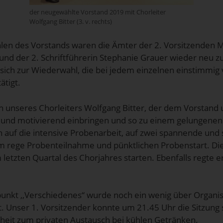
der neugewählte Vorstand 2019 mit Chorleiter
Wolfgang Bitter (3. v. rechts)
en des Vorstands waren die Ämter der 2. Vorsitzenden Ma
 und der 2. Schriftführerin Stephanie Grauer wieder neu z
 sich zur Wiederwahl, die bei jedem einzelnen einstimmig v
ätigt.
 unseres Chorleiters Wolfgang Bitter, der dem Vorstand u
d und motivierend einbringen und so zu einem gelungenen
ich auf die intensive Probenarbeit, auf zwei spannende und
m rege Probenteilnahme und pünktlichen Probenstart. Die
letzten Quartal des Chorjahres starten. Ebenfalls regte 
kt ,,Verschiedenes“ wurde noch ein wenig über Organisa
t. Unser 1. Vorsitzender konnte um 21.45 Uhr die Sitzung 
heit zum privaten Austausch bei kühlen Getränken.