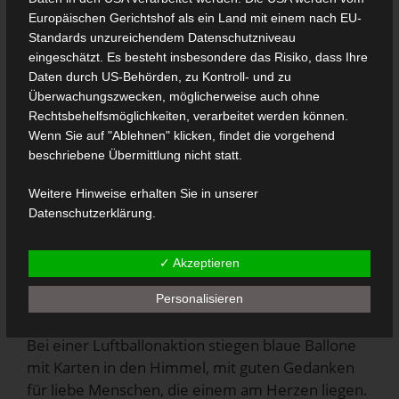
Europäischen Gerichtshof als ein Land mit einem nach EU-
Standards unzureichendem Datenschutzniveau
eingeschätzt. Es besteht insbesondere das Risiko, dass Ihre
Daten durch US-Behörden, zu Kontroll- und zu
Überwachungszwecken, möglicherweise auch ohne
Rechtsbehelfsmöglichkeiten, verarbeitet werden können.
In diesem Jahr sind wir am 11.5.2010 bei Pogo mit
Wenn Sie auf "Ablehnen" klicken, findet die vorgehend
8 happy voices beim Gospelworkshop
mit Helmut
beschriebene Übermittlung nicht statt.
Jost, Miriam Schäfer und Danny Plett dabei.
An diesem Wochenende haben die Organisatoren
Weitere Hinweise erhalten Sie in unserer
der ,,Creativen Kirche“ in Witten eine Besuch im
Datenschutzerklärung
.
naheliegenden Seniorenheim geplant.
✓ Akzeptieren
Dort sangen wir zur Freude der Bewohner unser
frisch geprobten Gospel wie ,,Mighty wind“ und
Personalisieren
,,Lord hold me“.
Bei einer Luftballonaktion stiegen blaue Ballone
mit Karten in den Himmel, mit guten Gedanken
für liebe Menschen, die einem am Herzen liegen.