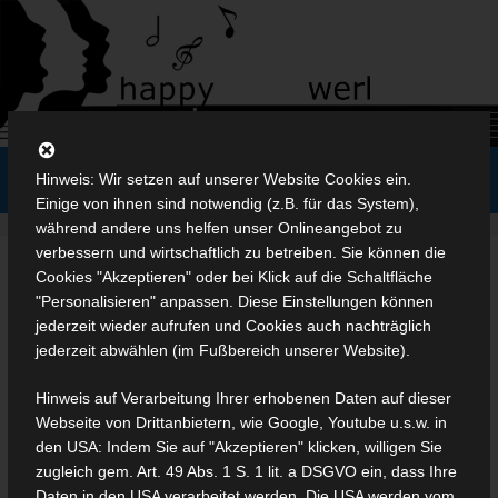
Zum
Inhalt
springen
Menü
Hinweis: Wir setzen auf unserer Website Cookies ein.
Einige von ihnen sind notwendig (z.B. für das System),
während andere uns helfen unser Onlineangebot zu
verbessern und wirtschaftlich zu betreiben. Sie können die
Cookies "Akzeptieren" oder bei Klick auf die Schaltfläche
Pogo 2010
"Personalisieren" anpassen. Diese Einstellungen können
jederzeit wieder aufrufen und Cookies auch nachträglich
11. Mai 2010
jederzeit abwählen (im Fußbereich unserer Website).
Hinweis auf Verarbeitung Ihrer erhobenen Daten auf dieser
Webseite von Drittanbietern, wie Google, Youtube u.s.w. in
den USA: Indem Sie auf "Akzeptieren" klicken, willigen Sie
zugleich gem. Art. 49 Abs. 1 S. 1 lit. a DSGVO ein, dass Ihre
Daten in den USA verarbeitet werden. Die USA werden vom