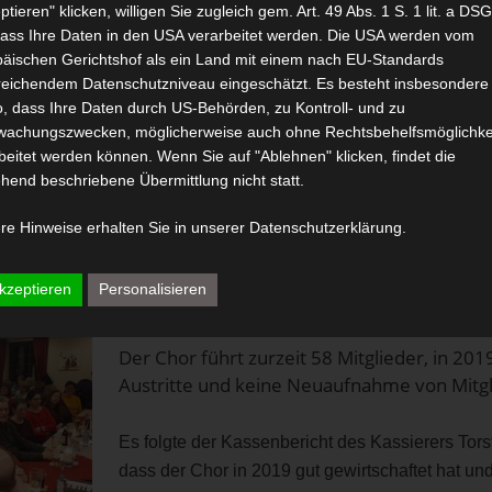
ptieren" klicken, willigen Sie zugleich gem. Art. 49 Abs. 1 S. 1 lit. a D
dass Ihre Daten in den USA verarbeitet werden. Die USA werden vom
äischen Gerichtshof als ein Land mit einem nach EU-Standards
tversammlung hielten wir am Freitag, 07.02.20 in der Gaststätte
eichendem Datenschutzniveau eingeschätzt. Es besteht insbesondere
o, dass Ihre Daten durch US-Behörden, zu Kontroll- und zu
 ab 19.00 Uhr begrüßte unser 1. Vorsitzender Volker Rothhöf
wachungszwecken, möglicherweise auch ohne Rechtsbehelfsmöglichke
beitet werden können. Wenn Sie auf "Ablehnen" klicken, findet die
tand mit Chorleiter, der den Chor in diesem Jahr seit 15 Jahren 
hend beschriebene Übermittlung nicht statt.
Uhr die Mitgliederversammlung mit einem Jahresbericht aus 2019
 sicherlich die Höhepunkte des Chorjahres ausmachten. Die 
re Hinweise erhalten Sie in unserer
Datenschutzerklärung
.
n der Aula des MG und das kürzlich präsentierte Weihnachtskon
mit einem fantastischen Feedback ab. Aber auch die Freizeitakti
kzeptieren
Personalisieren
rn mit kleinen Chorauftritten wurden nochmal in Erinnerung geru
Der Chor führt zurzeit 58 Mitglieder, in 201
Austritte und keine Neuaufnahme von Mitgl
Es folgte der Kassenbericht des Kassierers Tor
dass der Chor in 2019 gut gewirtschaftet hat u