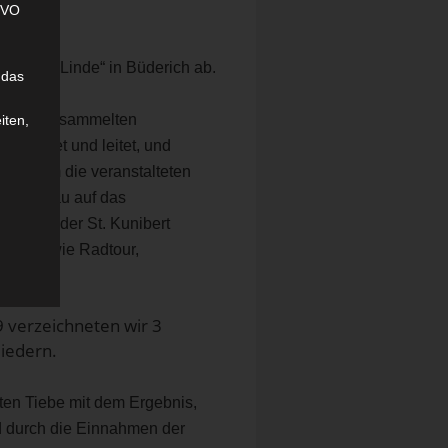
SGVO
 ,,Neue Linde“ in Büderich ab.
 das
t die versammelten
iten,
begleitet und leitet, und
, in dem die veranstalteten
Rückschau auf das
zert in der St. Kunibert
vitäten wie Radtour,
fen.
9 verzeichneten wir 3
iedern.
sten Tiebe mit dem Ergebnis,
nd durch die Einnahmen der