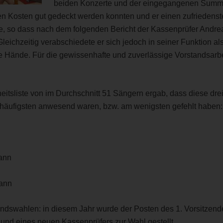
beiden Konzerte und der eingegangenen Summ
den Kosten gut gedeckt werden konnten und er einen zufriedens
, so dass nach dem folgenden Bericht der Kassenprüfer Andr
Gleichzeitig verabschiedete er sich jedoch in seiner Funktion a
e Hände. Für die gewissenhafte und zuverlässige Vorstandsarb
itsliste von im Durchschnitt 51 Sängern ergab, dass diese dre
äufigsten anwesend waren, bzw. am wenigsten gefehlt haben:
ann
mann
andswahlen: in diesem Jahr wurde der Posten des 1. Vorsitzend
 und eines neuen Kassenprüfers zur Wahl gestellt.