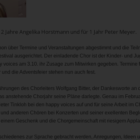
 2 Jahre Angelika Horstmann und für 1 Jahr Peter Meyer.
on über Termine und Veranstaltungen abgestimmt und die Teilnah
stival ausgerichtet. Der einladende Chor ist der Kinder- und Ju
 voices am 3.10. ihr Zusage zum Mitwirken gegeben. Termine für
und die Adventsfeier stehen nun auch fest.
ührungen des Chorleiters Wolfgang Bitter, der Dankesworte an 
das anstehende Chorjahr seine Pläne darlegte. Genau im Februa
ieter Tinkloh bei den happy voices auf und für seine Arbeit im C
und anderen Chören bei Konzerten und seiner exellenten Begle
t einem Geschenk und die Chorgemeinschaft mit riesigem Appla
schiedenes zur Sprache gebracht werden, Anregungen, Ideen 