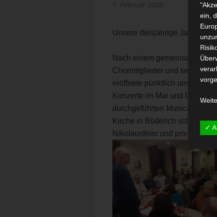
7. Februar 2020
"Akze
ein, 
Europ
Unsere diesjährige Jahreshaup
unzur
Risik
Nach einem gemeinsamen Essen
Über
verar
Chormitglieder und seinen Vors
vorge
eröffnete pünktlich um 20.15 
Konzerte im Mai und Dezember
Weite
durchgeführten Musical HOPE i
Kirche in Büderich schloss er 
✓ A
Nikolausfeier und private Feie