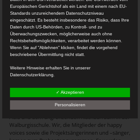
Europäischen Gerichtshof als ein Land mit einem nach EU-
Standards unzureichendem Datenschutzniveau
eingeschätzt. Es besteht insbesondere das Risiko, dass Ihre
Daten durch US-Behörden, zu Kontroll- und zu
Überwachungszwecken, möglicherweise auch ohne
Rechtsbehelfsmöglichkeiten, verarbeitet werden können.
Wenn Sie auf "Ablehnen" klicken, findet die vorgehend
Am Sonntag, den 17.11.24, haben wir uns zu
beschriebene Übermittlung nicht statt.
einer ganz besonderen Probe getroffen, um
Weitere Hinweise erhalten Sie in unserer
unser Adventskonzert am dritten
Datenschutzerklärung
.
Adventssonntag in der Büdericher Kirche
vorzubereiten. Was für ein intensiver und
✓ Akzeptieren
erfolgreicher Probentag.
Personalisieren
Ab dem frühen Vormittag wurde es voll in der
Aula und dem angrenzenden Nachbarraum in der
Walburgisschule. Wir, die Mitglieder der happy
voices sowie die Projektsängerinnen und –sänger,