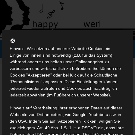
Zum
Inhalt
springen
Menü
Hinweis: Wir setzen auf unserer Website Cookies ein.
Einige von ihnen sind notwendig (z.B. für das System),
während andere uns helfen unser Onlineangebot zu
verbessern und wirtschaftlich zu betreiben. Sie können die
Cookies "Akzeptieren" oder bei Klick auf die Schaltfläche
Sonderprobentag für unser
"Personalisieren" anpassen. Diese Einstellungen können
Adventskonzert
jederzeit wieder aufrufen und Cookies auch nachträglich
jederzeit abwählen (im Fußbereich unserer Website).
18. November 2024
Hinweis auf Verarbeitung Ihrer erhobenen Daten auf dieser
Webseite von Drittanbietern, wie Google, Youtube u.s.w. in
den USA: Indem Sie auf "Akzeptieren" klicken, willigen Sie
zugleich gem. Art. 49 Abs. 1 S. 1 lit. a DSGVO ein, dass Ihre
Daten in den USA verarbeitet werden. Die USA werden vom