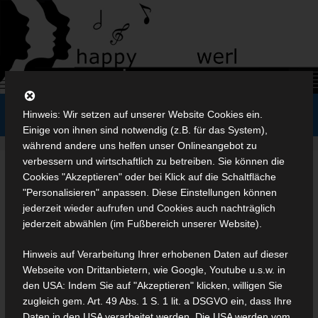
Zum
Inhalt
springen
Menü
Hinweis: Wir setzen auf unserer Website Cookies ein.
Einige von ihnen sind notwendig (z.B. für das System),
während andere uns helfen unser Onlineangebot zu
verbessern und wirtschaftlich zu betreiben. Sie können die
Cookies "Akzeptieren" oder bei Klick auf die Schaltfläche
Radtour 2015
"Personalisieren" anpassen. Diese Einstellungen können
jederzeit wieder aufrufen und Cookies auch nachträglich
3. September 2015
jederzeit abwählen (im Fußbereich unserer Website).
Hinweis auf Verarbeitung Ihrer erhobenen Daten auf dieser
Webseite von Drittanbietern, wie Google, Youtube u.s.w. in
den USA: Indem Sie auf "Akzeptieren" klicken, willigen Sie
zugleich gem. Art. 49 Abs. 1 S. 1 lit. a DSGVO ein, dass Ihre
Daten in den USA verarbeitet werden. Die USA werden vom