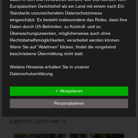
Europäischen Gerichtshof als ein Land mit einem nach EU-
Standards unzureichendem Datenschutzniveau
eingeschätzt. Es besteht insbesondere das Risiko, dass Ihre
Daten durch US-Behörden, zu Kontroll- und zu
Mit dem Fahrrad waren wir auf einer ca. 20 km
Überwachungszwecken, möglicherweise auch ohne
langen Strecke bei bestem Wetter mit
Rechtsbehelfsmöglichkeiten, verarbeitet werden können.
Zwischenstopp im Garten-Cafe in Welver
Wenn Sie auf "Ablehnen" klicken, findet die vorgehend
unterwegs.
beschriebene Übermittlung nicht statt.
Über die Geschichte der Felder und Flure hat uns
Weitere Hinweise erhalten Sie in unserer
auf dem Weg unser Dieter besten in Kenntnis
Datenschutzerklärung
.
gesetzt. So haben wir auch noch etwas über die
,,Poppelsche“ erfahren. Die Radtour endete beim
✓ Akzeptieren
Griechen im Melsterhofe. Dort wurden die
Personalisieren
Kalorien, die wir uns vorher mühselig
abgestrampelt hatte, in Windeseile wieder
zugeführt. Schön war´s.